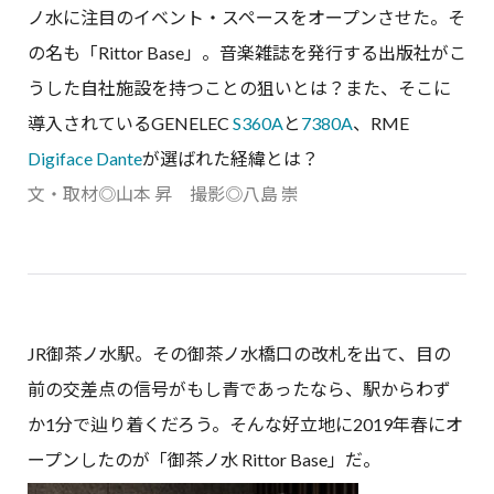
ノ水に注目のイベント・スペースをオープンさせた。そ
の名も「Rittor Base」。音楽雑誌を発行する出版社がこ
うした自社施設を持つことの狙いとは？また、そこに
導入されているGENELEC
S360A
と
7380A
、RME
Digiface Dante
が選ばれた経緯とは？
文・取材◎山本 昇 撮影◎八島 崇
JR御茶ノ水駅。その御茶ノ水橋口の改札を出て、目の
前の交差点の信号がもし青であったなら、駅からわず
か1分で辿り着くだろう。そんな好立地に2019年春にオ
ープンしたのが「御茶ノ水 Rittor Base」だ。