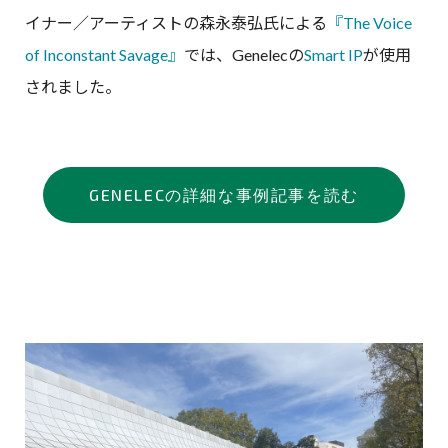
イナー／アーティストの森永泰弘氏による
『The Voice
of Inconstant Savage』
では、Genelecの
Smart IP
が使用
されました。
GENELECの詳細な事例記事を読む