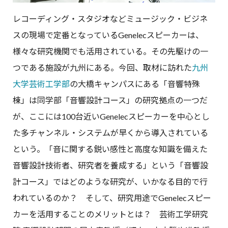
レコーディング・スタジオなどミュージック・ビジネ
スの現場で定番となっている
Genelec
スピーカーは、
様々な研究機関でも活用されている。その先駆けの一
つである施設が九州にある。今回、取材に訪れた
九州
大学芸術工学部
の大橋キャンパスにある「音響特殊
棟」は同学部「音響設計コース」の研究拠点の一つだ
が、ここには
100
台近い
Genelec
スピーカーを中心とし
た多チャンネル・システムが早くから導入されている
という。「音に関する鋭い感性と高度な知識を備えた
音響設計技術者、研究者を養成する」という「音響設
計コース」ではどのような研究が、いかなる目的で行
われているのか？ そして、研究用途で
Genelec
スピー
カーを活用することのメリットとは？ 芸術工学研究